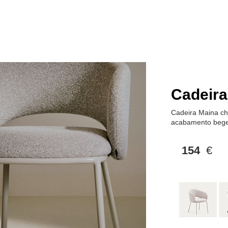
Loja Online
tos
Projetos
Conceito
Cadeira
Cadeira Maina ch
acabamento bege
154
€