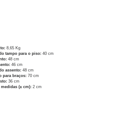
m
to:
8,65 Kg
 do tampo para o piso:
40 cm
nto:
48 cm
sento:
46 cm
do assento:
48 cm
o para braços:
70 cm
sto:
36 cm
 medidas (± cm):
2 cm