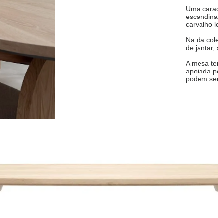
Uma caract
escandinav
carvalho l
Na da col
de jantar,
A mesa te
apoiada po
podem ser