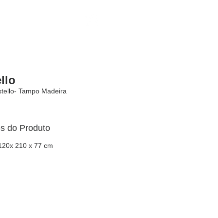
Encontrar Loja
llo
tello- Tampo Madeira
s do Produto
120x 210 x 77 cm